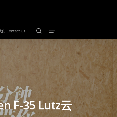
search
们 Contact Us
Menu
-35 Lutz云