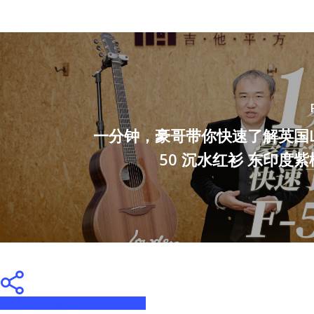
一分钟，豪哥带你快速了解英国Low
50 沉水红衫 东印度
Share
Tweet
Share
Pin