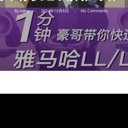
By
kane
2024年10月6日
No Comments