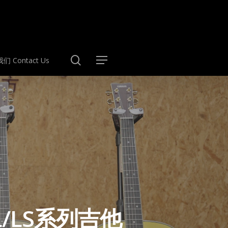
search
们 Contact Us
Menu
/LS系列吉他