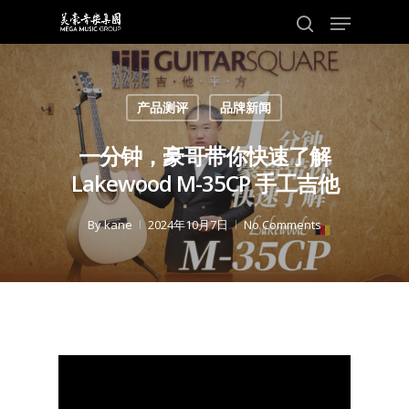
Skip
Menu
to
search
main
content
产品测评
品牌新闻
一分钟，豪哥带你快速了解
Lakewood M-35CP 手工吉他
By
kane
2024年10月7日
No Comments