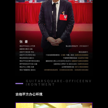
G U I T A R S Q U A R E - O F F I C E E N V
I R O N T M E N T
吉他平方办公环境