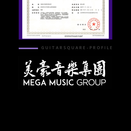
G U I T A R S Q U A R E - P R O F I L E