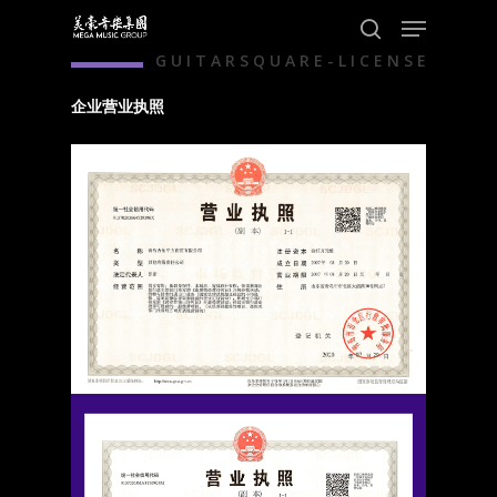
Skip
Menu
to
search
G U I T A R S Q U A R E - L I C E N S E
main
content
企业营业执照