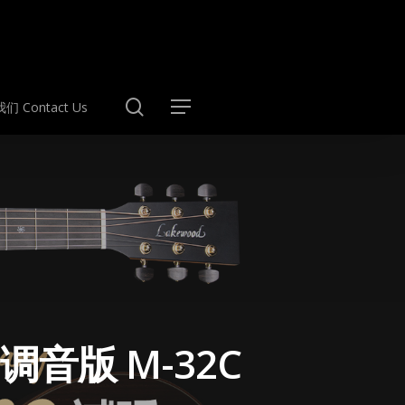
search
们 Contact Us
Menu
n调音版 M-32C