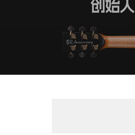
Hit enter to search or ESC to close