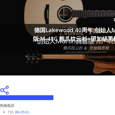
德国Lakewood 40周年 创始人M
版 M-48C 熊爪纹云杉+望加锡
Share
Tweet
Share
Pin
热线电话
TEL
86-0532-