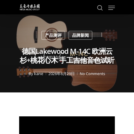
Skip
Menu
to
search
main
content
产品测评
品牌新闻
德国Lakewood M-14C 欧洲云
杉+桃花心木 手工吉他音色试听
By
kane
2026年6月29日
No Comments