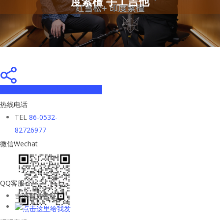
度紫檀 手工吉他
Share
Tweet
Share
Pin
热线电话
TEL
86-0532-
82726977
微信Wechat
QQ客服
吉他平方客服