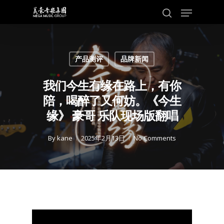
Skip
Menu
to
search
main
content
产品测评
品牌新闻
我们今生有缘在路上，有你
陪，喝醉了又何妨。《今生
缘》 豪哥 乐队现场版翻唱
By
kane
2025年2月13日
No Comments