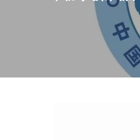
Hit enter to search or ESC to close