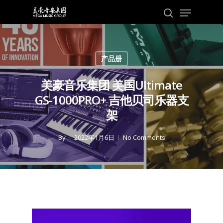
Skip
Menu
to
search
main
content
产品册
美豪音乐集团 美国Ultimate
GS-1000PRO+ 吉他贝司乐器支
架
By
2022年1月6日
No Comments