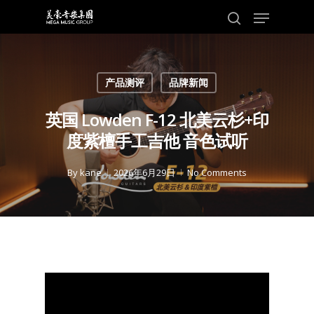
Skip
Menu
to
search
main
content
产品测评
品牌新闻
英国 Lowden F-12 北美云杉+印
度紫檀手工吉他 音色试听
By
kane
2026年6月29日
No Comments