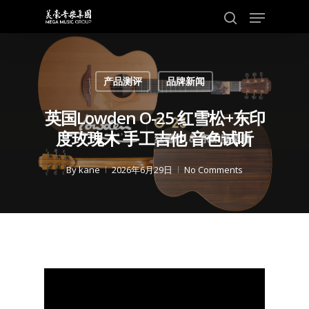
Skip
Menu
to
search
main
content
产品测评
品牌新闻
英国Lowden O-25 红雪松+东印
度玫瑰木 手工吉他 音色试听
By
kane
2026年6月29日
No Comments