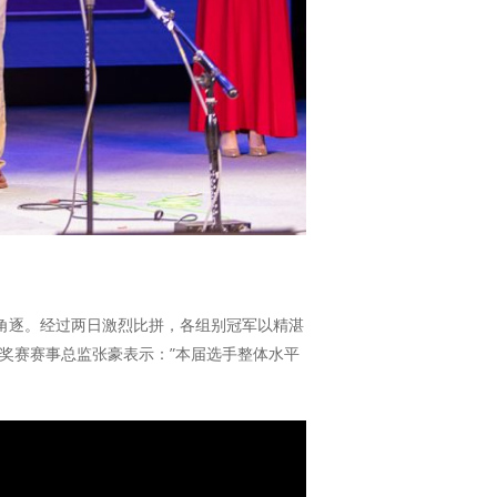
与角逐。经过两日激烈比拼，各组别冠军以精湛
奖赛赛事总监张豪表示：”本届选手整体水平