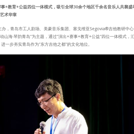
赛事+教育+公益四位一体模式，吸引全球30余个地区千余名音乐人共襄盛
奏艺术华章
会主办，青岛市工人剧场、美豪音乐集团、塞戈维亚Segovia®吉他教研中
动山海·琴韵青岛”为主题，通过”演出+赛事+教育+公益”四位一体模式，
进一步夯实青岛作为”东方吉他之都”的文化地位。