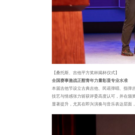
【桑托斯、吉他平方奖杯揭杯仪式】
全国赛事激战正酣青年力量彰显专业水准
本届吉他节设立古典吉他、民谣弹唱、指弹吉
技艺与情感张力斩获评委高度认可，并在颁奖
显著提升，尤其在即兴演奏与音乐表达层面，