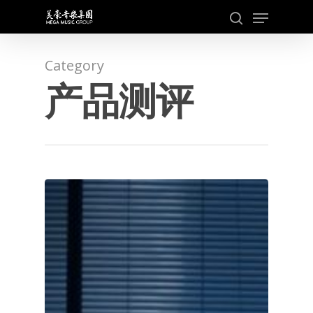
Skip
Menu
to
search
main
content
Category
产品测评