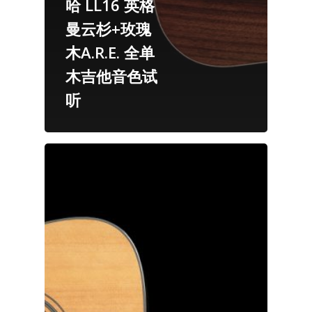
哈 LL16 英格
曼云杉+玫瑰
木A.R.E. 全单
木吉他音色试
听