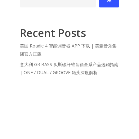
Recent Posts
美国 Roadie 4 智能调音器 APP 下载 | 美豪音乐集
团官方正版
意大利 GR BASS 贝斯碳纤维音箱全系产品选购指南
| ONE / DUAL / GROOVE 箱头深度解析
青岛架子鼓培训首选：吉他平方艺术学校，19年双
认证老牌名校，零基础1个月掌握节奏！
吉他平方：19年双认证老牌名校，零基础1个月掌握
弹唱
吉他平方音乐基地｜青岛演出级排练室+专业录音棚
+影视直播一站式