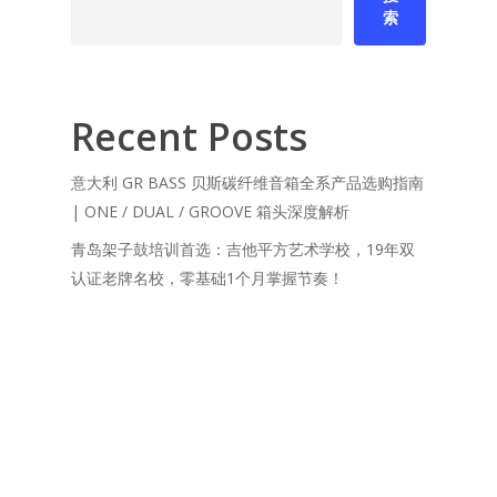
索
Recent Posts
意大利 GR BASS 贝斯碳纤维音箱全系产品选购指南
| ONE / DUAL / GROOVE 箱头深度解析
青岛架子鼓培训首选：吉他平方艺术学校，19年双
认证老牌名校，零基础1个月掌握节奏！
吉他平方：19年双认证老牌名校，零基础1个月掌握
弹唱
吉他平方音乐基地｜青岛演出级排练室+专业录音棚
+影视直播一站式
德国 Duesenberg 杜森伯格 电吉他丨 Starplayer
TV 镀金限量旗舰/Starplayer Custom黑金旗