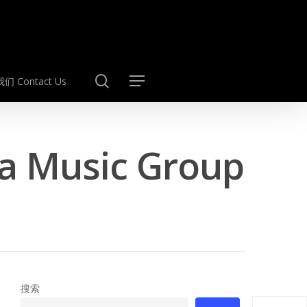
search
们 Contact Us
Menu
usic Group
搜索