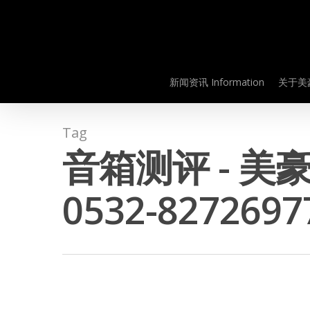
Skip
to
main
content
新闻资讯 Information
关于美豪
Tag
音箱测评 - 美豪
Hit enter to search or ESC to close
0532-8272697