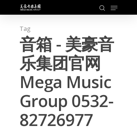
Skip
Menu
to
search
main
content
Tag
音箱 - 美豪音
乐集团官网
Mega Music
Group 0532-
82726977