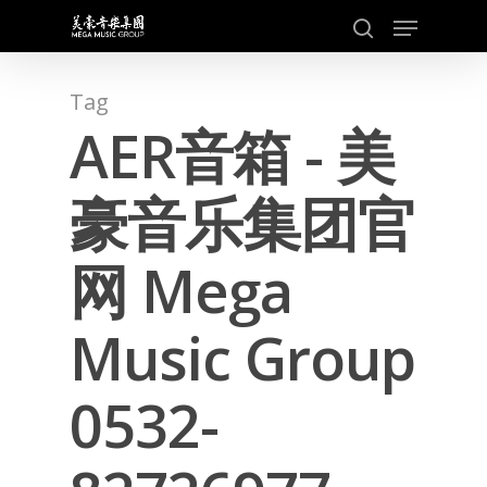
Skip
Menu
to
search
main
content
Tag
AER音箱 - 美
豪音乐集团官
网 Mega
Music Group
0532-