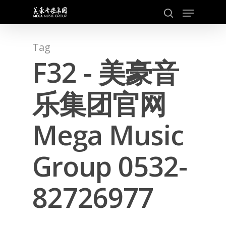
Skip
Menu
to
search
main
content
Tag
F32 - 美豪音
乐集团官网
Mega Music
Group 0532-
82726977