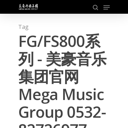
Skip
Menu
to
search
main
content
Tag
FG/FS800系
列 - 美豪音乐
集团官网
Mega Music
Group 0532-