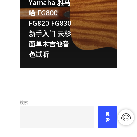
Yamaha 雅马
哈 FG800
FG820 FG830
新手入门 云杉
面单木吉他音
色试听
搜索
搜
索