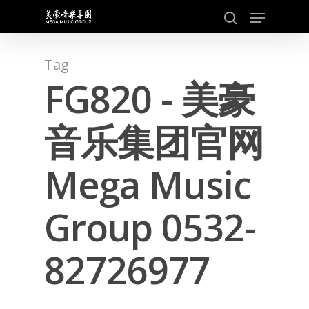
Skip
Menu
to
search
main
content
Tag
FG820 - 美豪
音乐集团官网
Mega Music
Group 0532-
82726977