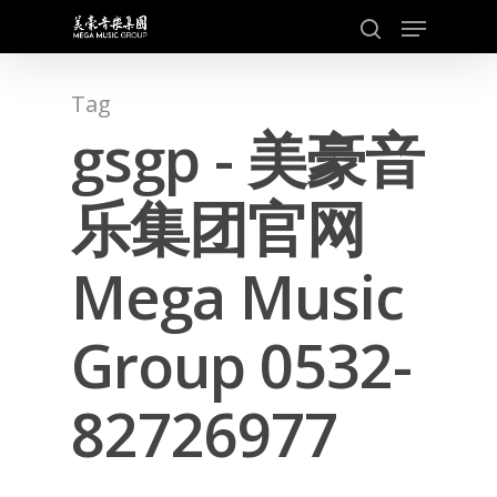
Skip
Menu
to
search
main
content
Tag
gsgp - 美豪音
乐集团官网
Mega Music
Group 0532-
82726977