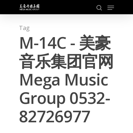
Skip
Menu
to
search
main
content
Tag
M-14C - 美豪
音乐集团官网
Mega Music
Group 0532-
82726977