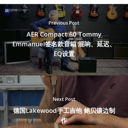
Previous Post
AER Compact 60 Tommy
Emmanuel签名款音箱 混响、延迟、
EQ设置
Next Post
德国Lakewood手工吉他 鲍贝镶边制
作