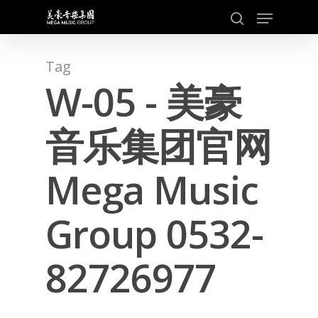
Skip
Menu
to
search
main
content
Tag
W-05 - 美豪
音乐集团官网
Mega Music
Group 0532-
82726977