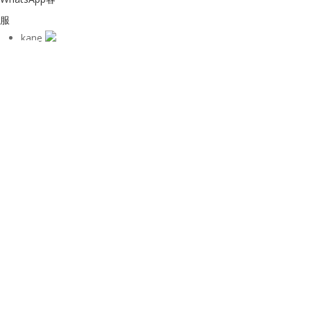
服
kane
关注微信
回到顶部
购物Shop
Skype客服
Skype