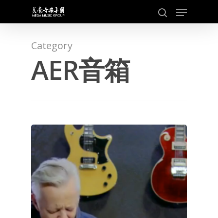
Skip
Menu
to
search
main
content
Category
AER音箱